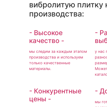
вибролитую плитку 
производства:
- Высокое
- Р
качество -
выб
мы следим за каждым этапом
у нас
производства и используем
разно
только качественные
разме
материалы.
Может
катало
- Конкурентные
- Д
цены -
мы го