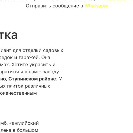
Отправить сообщение в
Whatsapp
тка
риант для отделки садовых
седок и гаражей. Она
мах. Хотите украсить и
братиться к нам - заводу
но, Ступинском районе.
У
ых плиток различных
кокачественным
мб, «английский
влена в большом