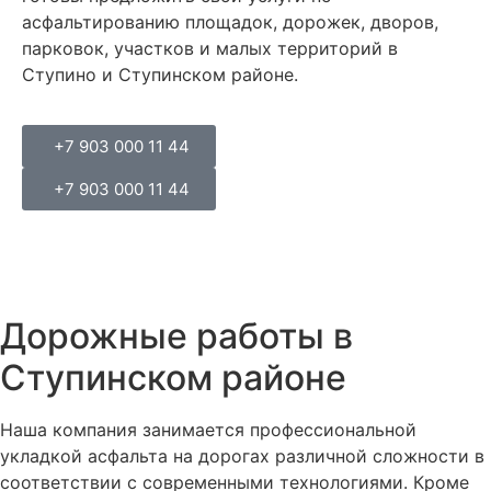
а
с
ф
аль
тиров
анию
п
ло
щ
ад
ок
,
д
ор
ож
ек
,
дв
ор
ов
,
пар
ков
ок
,
у
ч
аст
ков
и
м
ал
ых
т
ер
р
ит
ор
ий
в
С
т
уп
и
но
и
С
т
уп
ин
ск
ом
рай
он
е
.
+7 903 000 11 44
+7 903 000 11 44
Дорожные работы в
Ступинском районе
Н
аш
а
комп
ания
з
ани
м
ается
про
ф
есс
и
она
ль
ной
у
к
лад
к
ой
а
с
ф
аль
та
на
д
ор
ог
а
х
раз
лич
ной
сл
ож
ности
в
со
от
вет
ств
ии
с
с
ов
рем
ен
ны
ми
т
ех
н
ол
ог
ия
ми
.
К
р
ом
е