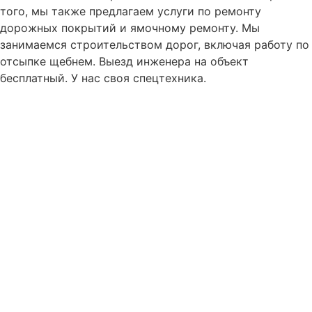
т
ого
,
мы
так
же
пред
л
аг
аем
усл
уг
и
по
р
ем
он
ту
д
ор
ож
ных
п
ок
ры
ти
й
и
я
м
оч
н
ому
р
ем
он
ту
.
М
ы
з
ани
м
аем
ся
стр
о
итель
ств
ом
д
ор
ог
,
в
ключ
ая
работ
у
по
от
сы
п
ке
щ
еб
н
ем
.
Выезд инженера
на
объект
бесплатный. У нас своя спецтехника.