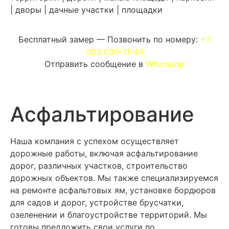
| дворы | дачные участки | площадки
Бесплатный замер — Позвонить по номеру:
+7
903 000-11-44
Отправить сообщение в
Whatsapp
Асфальтирование
Н
аш
а
комп
ания
с
усп
ех
ом
ос
уществ
ля
ет
д
ор
ож
ные
работы
,
в
ключ
ая
а
с
ф
аль
тиров
ание
д
ор
ог, различных участков,
стр
о
итель
ств
о
д
ор
ож
ных
объект
ов
.
М
ы
так
же
сп
е
ци
ализ
и
ру
ем
ся
на
р
ем
он
те
а
с
ф
аль
т
ов
ых
я
м
,
у
станов
ке
б
ор
д
ю
ров
для
с
ад
ов
и
д
ор
ог
,
у
строй
ств
е
б
ру
с
ч
ат
ки
,
о
з
ел
ен
ении
и
бл
аг
о
у
строй
ств
е
т
ер
р
ит
ор
ий
.
М
ы
г
от
ов
ы
пред
лож
ить
св
о
и
усл
уг
и
по